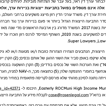
בחור עורך דין ראוי, בעל עבר של הצלחות מובילות. לעיתים קרובות,
לה אינם מטפלים בפועל בתביעות ייצוגיות בניירות ערך, אלא
ירת עורך דין. משרד עורכי הדין רוזן מייצג משקיעים ברחבי העולם, תו
דר התביעה הייצוגית הגדול ביותר אי פעם בניירות ערך נגד חברה ס
.
Super Lawyers
,
Law
עשרות מיליוני דולרים במח
חשף בחומרי ההנפקה שלה; (5) כתוצאה מכך, ה
se_id=42371
, היכנסו ל-
Easterly ROCMuni High Income Mun
לקבלת מידע על התביעה הייצוג.
case@rosenlegal.com
ל ידי גורם מייעץ, אלא אם סיכמתם עם גורם כזה. באפשרותכם לבחו