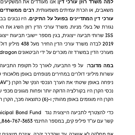
למה משרד רוזן עורכי דין:
אנו מעודדים את המשקיעים ל,
משאבים, או הכרת עמיתים משמעותית.
רבים ממשרדים א
עורכי דין המתדיינים בפועל על התיקים.
היו נבונים בבח
נגזרת של בעלי מניות. משרד עורכי הדין רוזן השיג את הס
ISS
2019 לבדה משרד עורכי הדין החזיר
מעל
438 מיליון דולרים למשקיעים. בשנת 2020, השותף המייסד לורנס רוזן הוכרז על ידי חברת
dragon
מעורכי הדין במשרד זה מוכרים על ידי הביטאונים
במה מדובר:
על פי התביעה, לאורך כל תקופת
התביעה
ניפחה באופן שיטתי את הערך
הנכסי
נכסי הקרן היו בקורלציה הדוקה יותר ופחות מגוונים מכפי שנ-NAV למניה, הערכות
הקרן היו מוגזמים באופן מהותי; ו-(6) כתוצאה מכך, הקרן הייתה נתונה לסיכון מהותי שלא פורסם לקריסה פתאומית במחיר מניות הקרן.
icipal Bond Fund
כדי להצטרף לתביעה הייצוגית נגד
קשר עם עו"ד פיליפ קים, במספר החינמי 866-767-3653, או בדוא"ל
אף מחלקה לא אושרה. עד שהדבר יקרה, אינכם מיוצגים ע