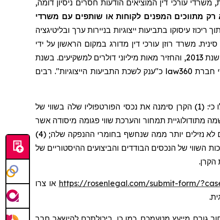
 משרדי עורכי דין המוציאים הודעות חסרים ניסיון דומה
 רק מתווכים המפנים לקוחות או שותפים עם משרדי
ך ריכוז עיסוקו בתביעות ייצוגיות בניירות ערך ובליטיגציה
ינית. משרד רוזן עורכי דין מדורג במקום הראשון על ידי
שרותי תביעה ייצוגית, בגין מספר יישובי תביעות ייצוגיות בשנת 2017. המשרד מדורג בין ארבעת הראשונים מדי שנה מאז שנת 2013, והחזיר מאות מיליוני דולרים למשקיעים. בשנת
כ"ענק לשכת התביעות הייצוגיות". רבים
law360
הייצוגית, הנתבעים הצהירו הצהרות כוזבות ו/או מטעות ו/או לא גילו כי: (1) הקרן סימנה את נכסי הפורטפוליו שלה בשווי של
ירים מנופחים באופן מלאכותי שלא שיקפו באופן סביר את השווי ההוגן של אותם נכסים; (2) הקרן יישמה מתודולוגיית תמחור והערכת שווי פגומה מיסודה אשר
הנקי של הקרן ("NAV") ואת הערכות השווי של נכסים בודדים; (3) הקרן הושקעה בנכסים לא נזילים יותר ממה שנחשף בחומרי ההנפקה שלה; (4)
השווי של הנכסים הבודדים והביצועים ההיסטוריים של
או צרו
https://rosenlegal.com/submit-form/?ca
ית
ר גורם מייעץ מטעמכם. כמו כן, ביכולתכם להישאר חבר