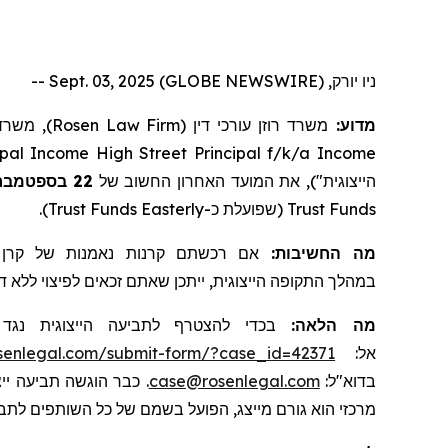
ניו יורק, Sept. 03, 2025 (GLOBE NEWSWIRE) --
משרד עו
Rosen Law Firm
משרד רוזן עורכי דין (
מדוע:
pal
Income
High
Street
Principal
f/k/a
Income
בספטמבר
22
הייצוגית"), את המועד האחרון החשוב של
).
Trust
Funds
Easterly
(שפועלת כ-
Trust
Funds
מה החשיבות:
אם רכשתם
קרנות נאמנות של קרן
במהלך התקופה הייצוגית, ייתכן שאתם זכאים לפיצוי ללא.
מה הלאה:
בכדי להצטרף לתביעה הייצוגית נג
osenlegal.com/submit-form/?case_id=42371
אל:
כבר הוגשה תביעה ייצ
case@rosenlegal.com
בדוא"ל:
מרכזי הוא גורם מייצג, הפועל בשמם של כל השותפים לתב.