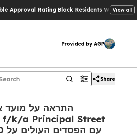
roval Rating
Black Residents Warned of Abusive C
View all
Provided by AGP
Share
התראה על מועד אח
/k/a Principal Street