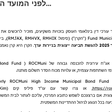
לפני המועד האחרון החשוב בתביעה ייצוגי…
), רכי דין בינלאומי העוסק בזכויות משקיעים, מזכיר לרוכשים את
בי
("הקרן") (סימול: RMJAX, RMHVX, RMHIX),
Fund
Munici
הקרן היא קרן James
.
להגשת תביעה ייצוגית בניירות ערך
2025
 Bond Fund
(
ROCMuni
 אג"ח עירונית להכנסה גבוהה של
 דמי השתתפות עצמית, או עלויות מכוח הסדר תשלום מותנה
erly ROCMuni High Income Municipal Bond Fund
ד
 Kim
, או צרו קשר עם עו"ד פיליפ קים (
https://r
וגית. אם ברצונכם לשמש כתובע המרכזי, עליכם לעתור לבית המשפט
יעה בכל הנוגע לניהול ההתדיינות המשפטית