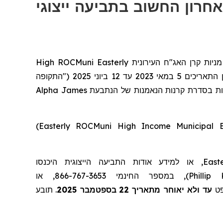
High
ROCMuni
Easterly
העירונית
האג"ח
מניות קרן
("התקופה
2025
ביוני
12
עד
2023
במאי
5
ן התאריכים
Alpha
 נאמנות בסדרת קרנות הנאמנות של הנתבעת
)
Easterly ROCMuni High Income Municipal
, או למידע אודות התביעה הייצוגית היכנסו
East
), במספר החינמי 866-767-3653, או
Phillip
תובע
.
בספטמבר 2025
22
עד ולא יאוחר מתאריך
. 