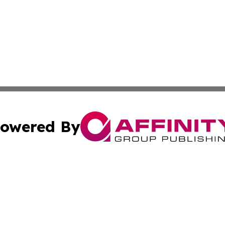
owered By
ubmit Press Release
Terms & Conditions
Copyright/DMCA
Inc. dba Affinity Group Publishing & Wyoming Politics Tod
Cookie Settings / Your Privacy Choices