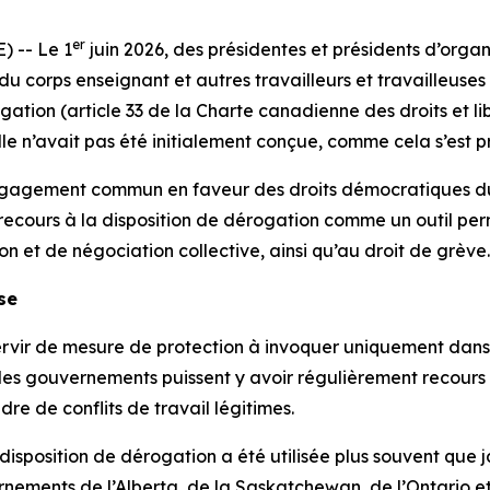
er
 -- Le 1
juin 2026, des présidentes et présidents d’orga
orps enseignant et autres travailleurs et travailleuses d
gation (article 33 de la
Charte canadienne des droits et li
elle n’avait pas été initialement conçue, comme cela s’est p
 engagement commun en faveur des droits démocratiques du
e recours à la disposition de dérogation comme un outil pe
on et de négociation collective, ainsi qu’au droit de grève.
se
 servir de mesure de protection à invoquer uniquement dans 
ue les gouvernements puissent y avoir régulièrement recours
adre de conflits de travail légitimes.
disposition de dérogation a été utilisée plus souvent que 
nements de l’Alberta, de la Saskatchewan, de l’Ontario e