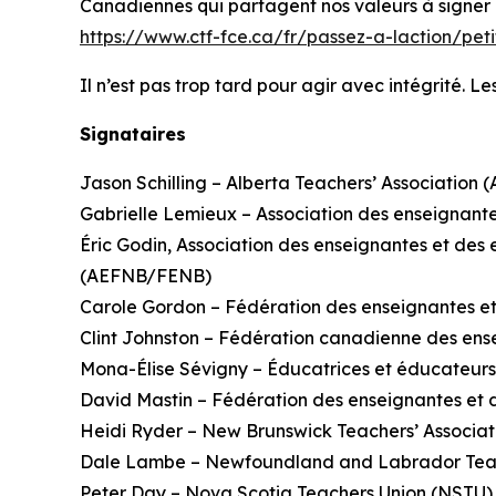
Canadiennes qui partagent nos valeurs à signer cet
https://www.ctf-fce.ca/fr/passez-a-laction/pet
Il n’est pas trop tard pour agir avec intégrité. 
Signataires
Jason Schilling – Alberta Teachers’ Association (
Gabrielle Lemieux – Association des enseignant
Éric Godin, Association des enseignantes et d
(AEFNB/FENB)
Carole Gordon – Fédération des enseignantes et
Clint Johnston – Fédération canadienne des en
Mona-Élise Sévigny – Éducatrices et éducateu
David Mastin – Fédération des enseignantes et d
Heidi Ryder – New Brunswick Teachers’ Associ
Dale Lambe – Newfoundland and Labrador Teach
Peter Day – Nova Scotia Teachers Union (NSTU)