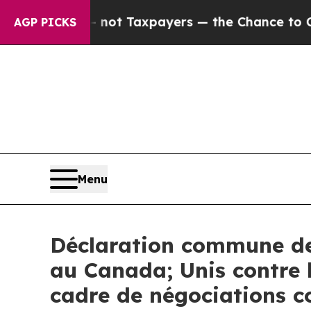
 — not Taxpayers — the Chance to Cash in on Pub
AGP PICKS
Menu
Déclaration commune de 
au Canada; Unis contre l
cadre de négociations co