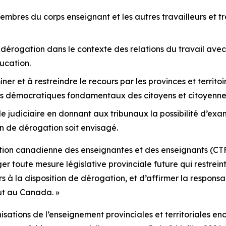
bres du corps enseignant et les autres travailleurs et tra
 dérogation dans le contexte des relations du travail ave
ducation.
r et à restreindre le recours par les provinces et territoire
oits démocratiques fondamentaux des citoyens et citoyenne
 judiciaire en donnant aux tribunaux la possibilité d’exa
on de dérogation soit envisagé.
ration canadienne des enseignantes et des enseignants (C
r toute mesure législative provinciale future qui restreint l
rs à la disposition de dérogation, et d’affirmer la respon
out au Canada. »
nisations de l’enseignement provinciales et territoriales 