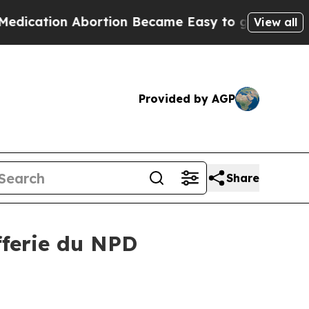
 Abortion Became Easy to get—and it Changed E
View all
Provided by AGP
Share
fferie du NPD